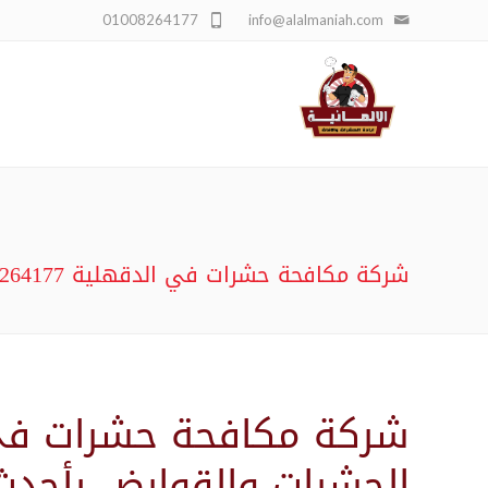
01008264177
info@alalmaniah.com
شركة مكافحة حشرات في الدقهلية 01008264177 افضل خصم 75% الشركة الالمانية
شركة مكافحة حشرات في 
الحشرات والقوارض بأحدث 