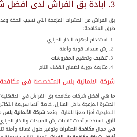
3. ابادة بق الفراش لدى افضل شركة مكافحة البق في الدقهلية
شركة مكافحة الصراصير الرحاب
—
بق الفراش من الحشرات المزعجة التي تسبب الحكة وعدم
شركة مكافحة حشرات الاسكندرية
طرق المكافحة:
شركة مكافحة القوارض الاسكندرية
استخدام أجهزة البخار الحراري
رش مبيدات قوية وآمنة
شركة مكافحة الصراصير الاسكندرية
تنظيف وتعقيم المفروشات
شركة رش مبيدات حشرية بدون رائحة في الاسكندرية
متابعة دورية لضمان القضاء التام
شركة مكافحة الصراصير بالاسكندرية
شركة الالمانية بلس المتخصصة في مكافحة
شركة الالمانية بلس افضل شركة مكافحة حشرات فى جميع
ما هي أفضل شركات مكافحة بق الفراش في الدقهلية؟ ه
مدن مصر
:
الحشرة المزعجة داخل المنازل، خاصة أنها سريعة التكا
(
الإسكندرية
–
الإسماعيلية
–
أسوان
–
أسيوط
–
الأقصر
–
البحر
التقليدية أمرًا صعبًا للغاية . وتُعد
شركة الألمانية بلس
من
الأحمر
–
البحيرة
–
بني سويف
–
بورسعيد
البق
باستخدام أحدث تقنيات رش المبيدات والبخار الحراري
جنوب سيناء
–
الجيزة
–
الدقهلية
–
دمياط
–
سوهاج
–
السويس
في مجال
مكافحة الحشرات
وتوفير حلول فعالة وآمنة تنا
–
الشرقية
–
شمال سيناء
–
الغربية
–
الفيوم
–
القاهرة