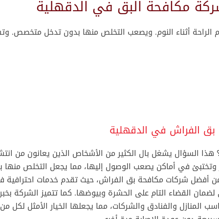
شركة مكافحة حشرات مدينتي
ش
شركة مكافحة القوارض مدينتي
 الراحة أثناء النوم. ويصعب التخلص منها بدون تدخل متخصص. و
ش
شركة مكافحة الصراصير مدينتي
ش
شركة رش مبيدات حشرية بدون رائحة في مدينتي
ش
شركة مكافحة الصراصير بمدينتي
ش
—-
ا
 بق الفراش في الدقهلية
افضل شركة مكافحة حشرات الرحاب
ا
احسن شركة مكافحة حشرات الرحاب
ا
ذا السؤال يشغل بال الكثير من الأشخاص الذين يعانون من انتش
ارخص شركة مكافحة حشرات الرحاب
ا
ثر وتختبئ في أماكن يصعب الوصول إليها، مما يجعل التخلص منها ب
ارقام شركات مكافحة حشرات الرحاب
 أفضل شركات مكافحة بق الفراش، حيث تقدم خدمات احترافية 
شركة رش حشرات الرحاب
ش
 لضمان القضاء التام على الحشرة وبيوضها. كما تتميز الشركة بخبر
شركة ابادة حشرات الرحاب
ش
سب المنازل والفنادق والشركات، مما يجعلها الخيار الأمثل لكل من
أفضل شركة لرش المبيدات الحشرية الرحاب
أ