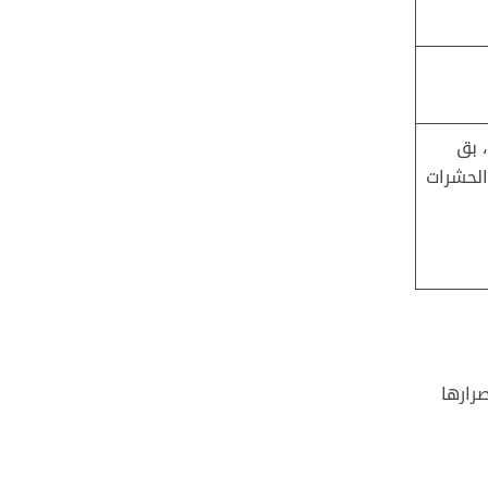
 بق
 الحشرات
رارها