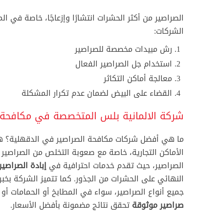
الصراصير من أكثر الحشرات انتشارًا وإزعاجًا، خاصة في ال
الشركات:
رش مبيدات مخصصة للصراصير
عن الشركة الالمانية بلس
استخدام جل الصراصير الفعال
معالجة أماكن التكاثر
تعد الشركة الالمانية بلس اكبر شركات ابادة الحشرات فى مصر
القضاء على البيض لضمان عدم تكرار المشكلة
والشرق الاوسط غير ان جودة ما نقدمه من خدمات فى مجال
مكافحة الحشرات جعل شركتنا من انجح شركات ابادة واكثرها
شركة الالمانية بلس المتخصصة في مكافحة 
شهرة فى المنطقة باكملها
منصة منزلك
ما هي أفضل شركات مكافحة الصراصير في الدقهلية؟ هذا ا
شركة مكافحة حشرات الرحاب
الأماكن التجارية، خاصة مع صعوبة التخلص من الصراصير ب
شركة مكافحة القوارض بالرحاب
الصراصير، حيث تقدم خدمات احترافية في
إبادة الصراصير
النهائي على الحشرات من الجذور. كما تتميز الشركة بخب
شركة مكافحة الفئران فى الرحاب
جميع أنواع الصراصير، سواء في المطابخ أو الحمامات أو 
شركة رش مبيدات حشرية بدون رائحة فى الرحاب
صراصير موثوقة
تحقق نتائج مضمونة بأفضل الأسعار.