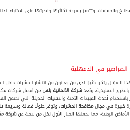
مناطق اخرى داخل مصر و خارجها
مطابخ والحمامات. وتتميز بسرعة تكاثرها وقدرتها على الاختباء. لذل
يوليو 28, 2026
مكافحة و ابادة بق الفراش 01008264177 خصم 75%
أبريل 2, 2026
ش
افضل طرق التخلص من الابراص بطريقة آمنة | دليل شامل
لحماية المنزل
ش
مارس 27, 2026
ش
شركة مكافحة حشرات
ش
الصراصير في الدقهلية
شركة مكافحة القوارض
ش
شركة مكافحة الفئران
لسؤال يتكرر كثيرًا لدى من يعانون من انتشار الحشرات داخل المن
—
الطرق التقليدية. وتُعد
شركة الألمانية بلس
من أفضل شركات مكا
شركة رش مبيدات حشرية بدون رائحة
ش
باستخدام أحدث المبيدات الآمنة والتقنيات الحديثة التي تضمن الق
شركة مكافحة الصراصير
رة كبيرة في مجال
مكافحة الحشرات
، وتوفر حلولًا فعالة وسريعة ت
ش
—
الأماكن الرطبة، مما يجعلها الخيار الأول لكل من يبحث عن
شركة مك
ش
ش