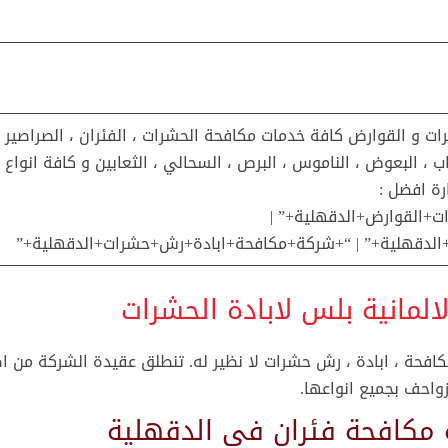
رات و القوارض كافة خدمات مكافحة الحشرات ، الفئران ، الصراصير ،
باب ، البعوض ، الناموس ، البرص ، السحالي ، الثعابين و كافة انواع
ة افضل :
ت+القوارض+الدقهلية+” |
ت+الدقهلية+” | “+شركة+مكافحة+ابادة+رش+حشرات+الدقهلية+”
المانية بلس لابادة الحشرات
فحة ، ابادة ، رش حشرات لا نظير له. تنطلق عقيدة الشركة من اص
زواحف بجميع انواعها.