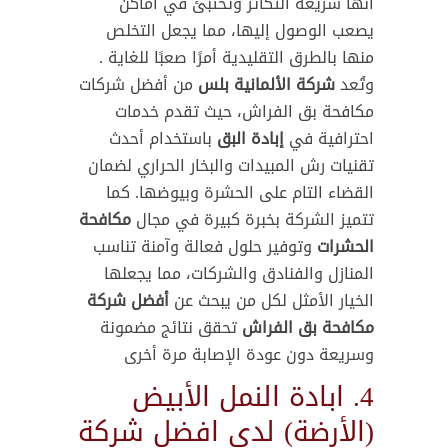
أنها سريعة التكاثر وتختبئ في أماكن
يصعب الوصول إليها، مما يجعل التخلص
منها بالطرق التقليدية أمرًا صعبًا للغاية .
وتُعد
شركة الألمانية بلس
من أفضل شركات
مكافحة بق الفراش، حيث تقدم خدمات
احترافية في
إبادة البق
باستخدام أحدث
تقنيات رش المبيدات والبخار الحراري لضمان
القضاء التام على الحشرة وبيوضها. كما
تتميز الشركة بخبرة كبيرة في مجال
مكافحة
الحشرات
وتوفير حلول فعالة وآمنة تناسب
المنازل والفنادق والشركات، مما يجعلها
الخيار الأمثل لكل من يبحث عن
أفضل شركة
مكافحة بق الفراش
تحقق نتائج مضمونة
وسريعة دون عودة الإصابة مرة أخرى
4. ابادة النمل الأبيض
(الأرضة) لدى افضل شركة